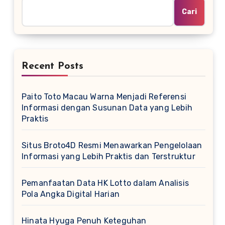
Cari
Recent Posts
Paito Toto Macau Warna Menjadi Referensi
Informasi dengan Susunan Data yang Lebih
Praktis
Situs Broto4D Resmi Menawarkan Pengelolaan
Informasi yang Lebih Praktis dan Terstruktur
Pemanfaatan Data HK Lotto dalam Analisis
Pola Angka Digital Harian
Hinata Hyuga Penuh Keteguhan