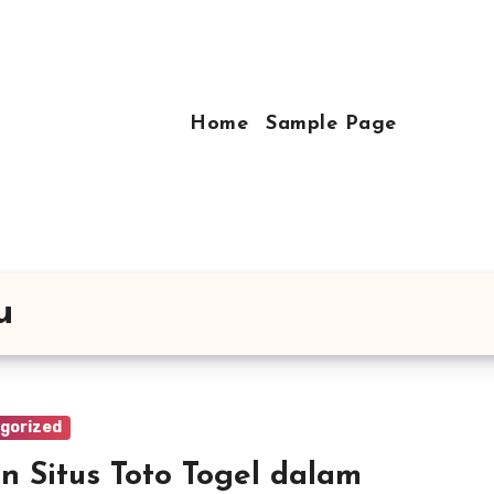
Home
Sample Page
u
gorized
n Situs Toto Togel dalam