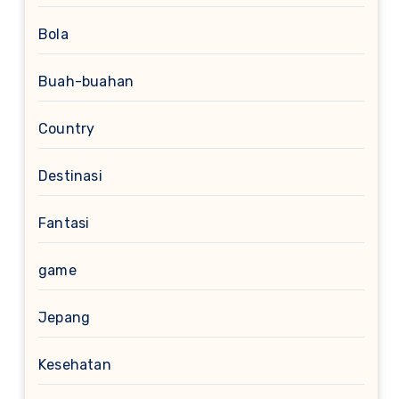
Bola
Buah-buahan
Country
Destinasi
Fantasi
game
Jepang
Kesehatan