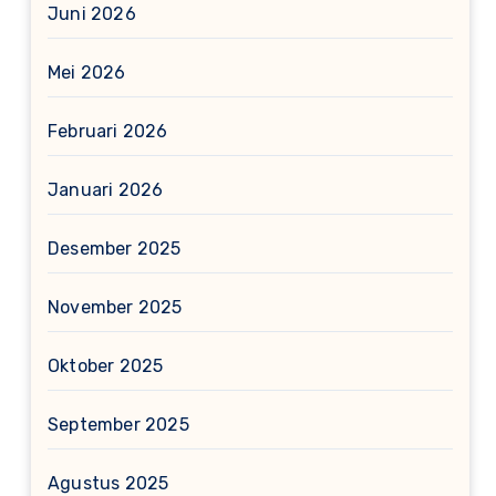
Juni 2026
Mei 2026
Februari 2026
Januari 2026
Desember 2025
November 2025
Oktober 2025
September 2025
Agustus 2025