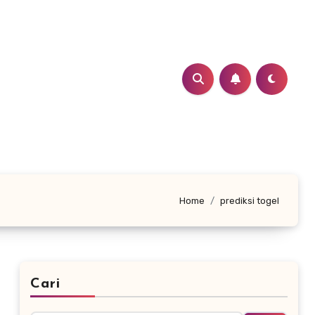
Home
prediksi togel
Cari