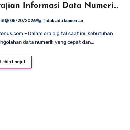
ajian Informasi Data Numerik
truktur
in
05/20/2026
Tidak ada komentar
ngolahan data numerik yang cepat dan…
Lebih Lanjut