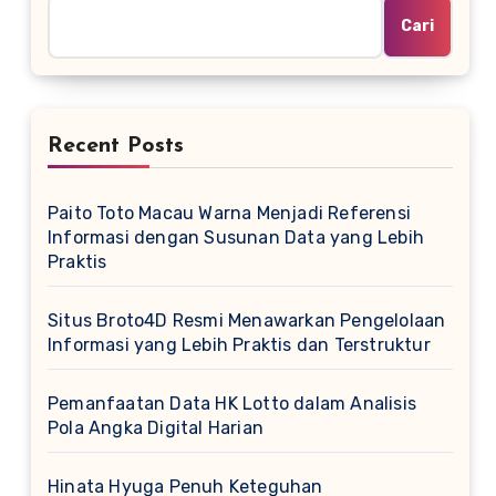
Cari
Recent Posts
Paito Toto Macau Warna Menjadi Referensi
Informasi dengan Susunan Data yang Lebih
Praktis
Situs Broto4D Resmi Menawarkan Pengelolaan
Informasi yang Lebih Praktis dan Terstruktur
Pemanfaatan Data HK Lotto dalam Analisis
Pola Angka Digital Harian
Hinata Hyuga Penuh Keteguhan