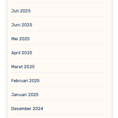
Juli 2025
Juni 2025
Mei 2025
April 2025
Maret 2025
Februari 2025
Januari 2025
Desember 2024