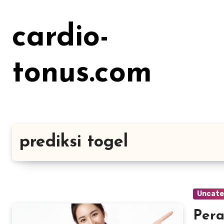
Lewati
ke
cardio-
konten
tonus.com
prediksi togel
Uncate
Pera