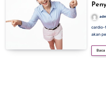
Peny
Ters
adm
cardio-tonus.com – Dalam era digital saat ini, kebutuhan
akan pe
Baca 