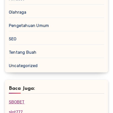
Olahraga
Pengetahuan Umum
SEO
Tentang Buah
Uncategorized
Baca Juga:
SBOBET
slot777