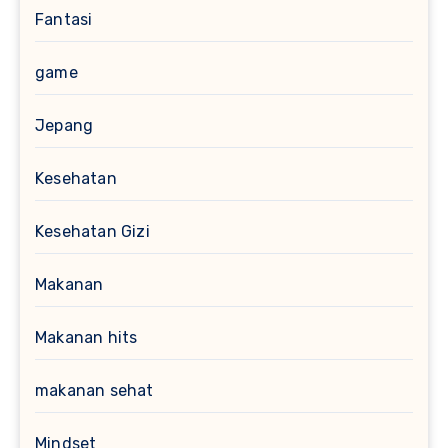
Fantasi
game
Jepang
Kesehatan
Kesehatan Gizi
Makanan
Makanan hits
makanan sehat
Mindset