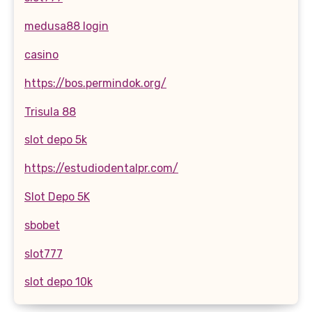
medusa88 login
casino
https://bos.permindok.org/
Trisula 88
slot depo 5k
https://estudiodentalpr.com/
Slot Depo 5K
sbobet
slot777
slot depo 10k