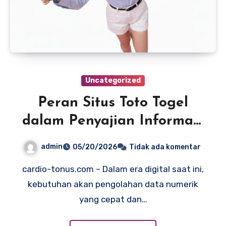
Uncategorized
Peran Situs Toto Togel
dalam Penyajian Informasi
Data Numerik Terstruktur
admin
05/20/2026
Tidak ada komentar
cardio-tonus.com – Dalam era digital saat ini,
kebutuhan akan pengolahan data numerik
yang cepat dan…