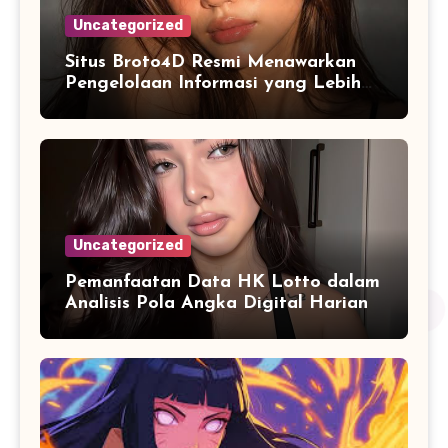
Uncategorized
Situs Broto4D Resmi Menawarkan
Pengelolaan Informasi yang Lebih
Praktis dan Terstruktur
Uncategorized
Pemanfaatan Data HK Lotto dalam
Analisis Pola Angka Digital Harian