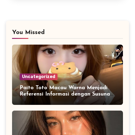
You Missed
Uncategorized
Paito Toto Macau Warna Menjadi
Referensi Informasi dengan Susunan
Data yang Lebih Praktis