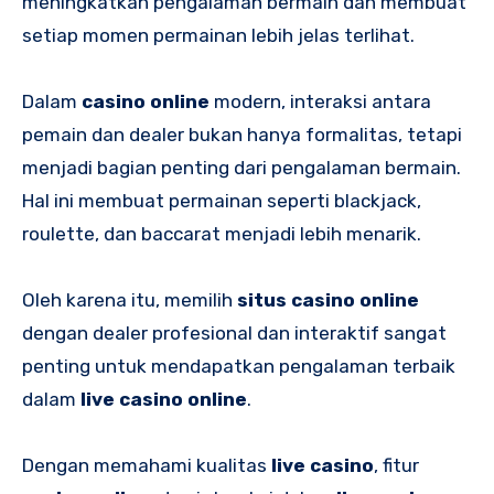
meningkatkan pengalaman bermain dan membuat
setiap momen permainan lebih jelas terlihat.
Dalam
casino online
modern, interaksi antara
pemain dan dealer bukan hanya formalitas, tetapi
menjadi bagian penting dari pengalaman bermain.
Hal ini membuat permainan seperti blackjack,
roulette, dan baccarat menjadi lebih menarik.
Oleh karena itu, memilih
situs casino online
dengan dealer profesional dan interaktif sangat
penting untuk mendapatkan pengalaman terbaik
dalam
live casino online
.
Dengan memahami kualitas
live casino
, fitur