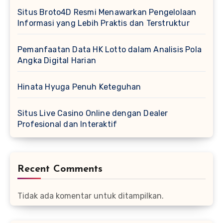
Situs Broto4D Resmi Menawarkan Pengelolaan
Informasi yang Lebih Praktis dan Terstruktur
Pemanfaatan Data HK Lotto dalam Analisis Pola
Angka Digital Harian
Hinata Hyuga Penuh Keteguhan
Situs Live Casino Online dengan Dealer
Profesional dan Interaktif
Recent Comments
Tidak ada komentar untuk ditampilkan.