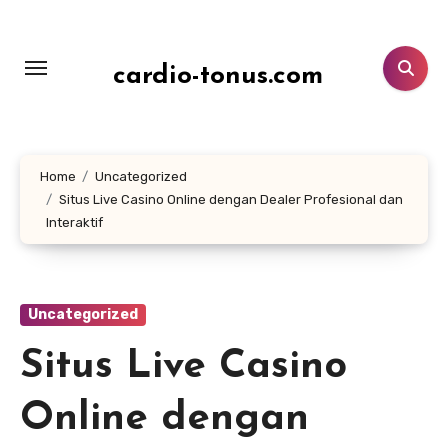
Lewati
ke
konten
cardio-tonus.com
Home
Uncategorized
Situs Live Casino Online dengan Dealer Profesional dan
Interaktif
Uncategorized
Situs Live Casino
Online dengan