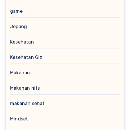
game
Jepang
Kesehatan
Kesehatan Gizi
Makanan
Makanan hits
makanan sehat
Mindset