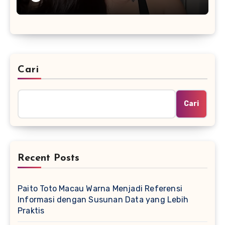
Cari
Cari
Recent Posts
Paito Toto Macau Warna Menjadi Referensi
Informasi dengan Susunan Data yang Lebih
Praktis