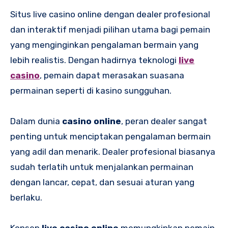
Situs live casino online dengan dealer profesional
dan interaktif menjadi pilihan utama bagi pemain
yang menginginkan pengalaman bermain yang
lebih realistis. Dengan hadirnya teknologi
live
casino
, pemain dapat merasakan suasana
permainan seperti di kasino sungguhan.
Dalam dunia
casino online
, peran dealer sangat
penting untuk menciptakan pengalaman bermain
yang adil dan menarik. Dealer profesional biasanya
sudah terlatih untuk menjalankan permainan
dengan lancar, cepat, dan sesuai aturan yang
berlaku.
Konsep
live casino online
memungkinkan pemain