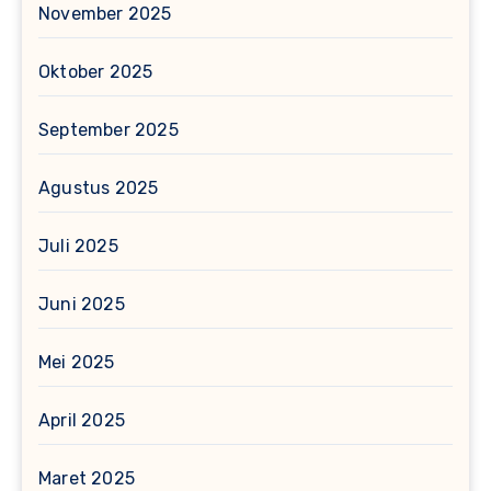
November 2025
Oktober 2025
September 2025
Agustus 2025
Juli 2025
Juni 2025
Mei 2025
April 2025
Maret 2025