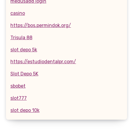
medusa88 login
casino
https://bos.permindok.org/
Trisula 88
slot depo 5k
https://estudiodentalpr.com/
Slot Depo 5K
sbobet
slot777
slot depo 10k